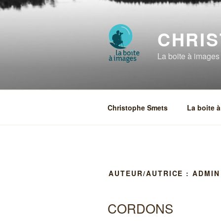
Aller
au
contenu
CHRI
principal
La boite à images
Christophe Smets
La boite 
AUTEUR/AUTRICE :
ADMIN
CORDONS