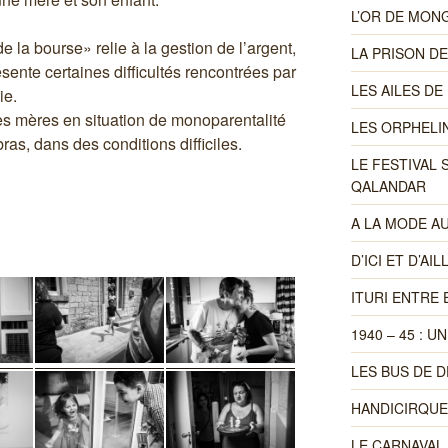
L’OR DE MON
e la bourse» relie à la gestion de l’argent,
LA PRISON DE
ésente certaines difficultés rencontrées par
LES AILES DE 
ie.
les mères en situation de monoparentalité
LES ORPHELIN
bras, dans des conditions difficiles.
LE FESTIVAL 
QALANDAR
A LA MODE AU
D’ICI ET D’AI
ITURI ENTRE 
1940 – 45 : 
LES BUS DE D
HANDICIRQUE
LE CARNAVAL 