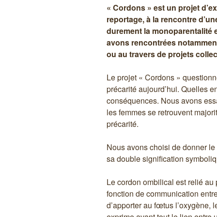
« Cordons » est un projet d’e
reportage, à la rencontre d’u
durement la monoparentalité 
avons rencontrées notamment 
ou au travers de projets colle
Le projet « Cordons » questionne
précarité aujourd’hui. Quelles en
conséquences. Nous avons ess
les femmes se retrouvent majori
précarité.
Nous avons choisi de donner le
sa double signification symboliq
Le cordon ombilical est relié au pl
fonction de communication entre 
d’apporter au fœtus l’oxygène, les
exprime avant tout le lien entre