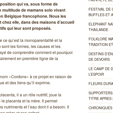
xposition qui va, sous forme de
FESTIVAL DE
ne multitude de mamans solo vivant
BUFFLES ET A
en Belgique francophone. Nous les
chez elle, dans des maisons d’accueil
ELEPHANT NA
ctifs qui leur sont proposés.
THAILANDE
FOLKLORE WA
 ce qu’est la monoparentalité et la
TRADITION E
 sont les formes, les causes et les
ayé de comprendre comment et pourquoi
DESTINS D’EN
tairement en première ligne de la
DE DEVOIRS
LE CAMP DE 
L’ESPOIR
 nom «Cordons» à ce projet en raison de
ue et des liens qu’il exprime.
FLEURS DURA
SUPPORTERS 
acenta, il a un rôle nutritif, joue la
TITRE APRES 
le placenta et la mère. Il permet
 nutriments et l’eau dont il a besoin. Il
CHRONIQUES 
 une mère et son enfant.